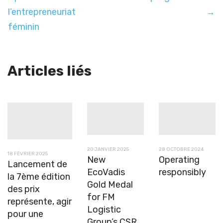
l’entrepreneuriat
→
féminin
Articles liés
20 JANVIER 2025
28 OCTOBRE 2024
18 FÉVRIER 2025
New
Operating
Lancement de
EcoVadis
responsibly
la 7ème édition
Gold Medal
des prix
for FM
représente, agir
Logistic
pour une
Group’s CSR