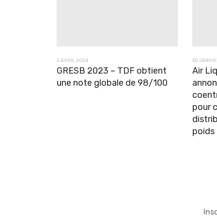
2 AVRIL 2024
30 JANVIE
GRESB 2023 – TDF obtient
Air Li
une note globale de 98/100
annon
coent
pour c
distri
poids
Ins