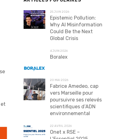
ARTICLES POPULAIRES
25 JUIN 2026
Epistemic Pollution:
Why AI Misinformation
Could Be the Next
Global Crisis
4 JUIN 2026
Boralex
 se
20 MAI 2026
Fabrice Amedeo, cap
vers Marseille pour
poursuivre ses relevés
 et
scientifiques d’ADN
environnemental
22 AVRIL 2026
Onet x RSE –
L’Essentiel 2025