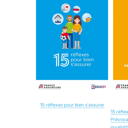
15 réflexes pour bien s’assurer
15 réfle
Prévoya
invalidi