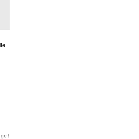
lle
gé !