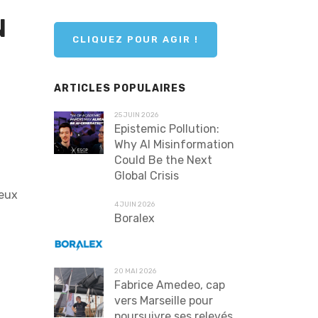
N
CLIQUEZ POUR AGIR !
ARTICLES POPULAIRES
25 JUIN 2026
Epistemic Pollution:
Why AI Misinformation
Could Be the Next
Global Crisis
ieux
4 JUIN 2026
Boralex
20 MAI 2026
Fabrice Amedeo, cap
vers Marseille pour
poursuivre ses relevés