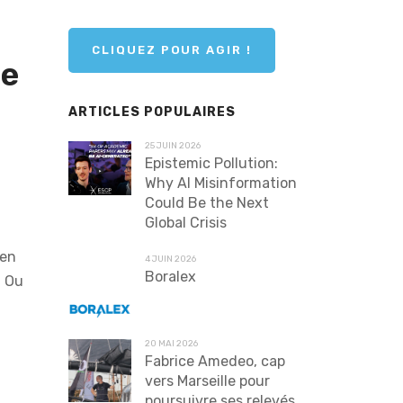
CLIQUEZ POUR AGIR !
ce
ARTICLES POPULAIRES
25 JUIN 2026
Epistemic Pollution:
Why AI Misinformation
Could Be the Next
Global Crisis
 en
4 JUIN 2026
Boralex
? Ou
20 MAI 2026
Fabrice Amedeo, cap
vers Marseille pour
poursuivre ses relevés