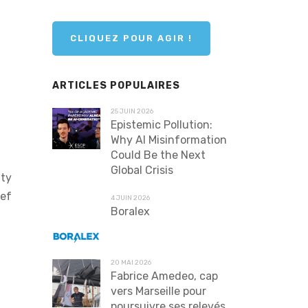
CLIQUEZ POUR AGIR !
ARTICLES POPULAIRES
25 JUIN 2026
Epistemic Pollution:
Why AI Misinformation
Could Be the Next
Global Crisis
ity
zef
4 JUIN 2026
Boralex
20 MAI 2026
Fabrice Amedeo, cap
vers Marseille pour
poursuivre ses relevés