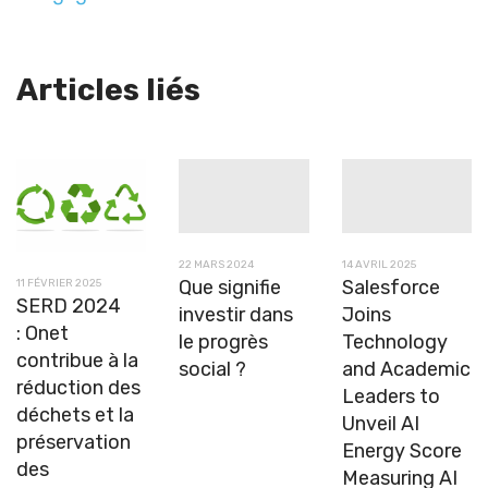
Articles liés
22 MARS 2024
14 AVRIL 2025
Que signifie
Salesforce
11 FÉVRIER 2025
SERD 2024
investir dans
Joins
: Onet
le progrès
Technology
contribue à la
social ?
and Academic
réduction des
Leaders to
déchets et la
Unveil AI
préservation
Energy Score
des
Measuring AI