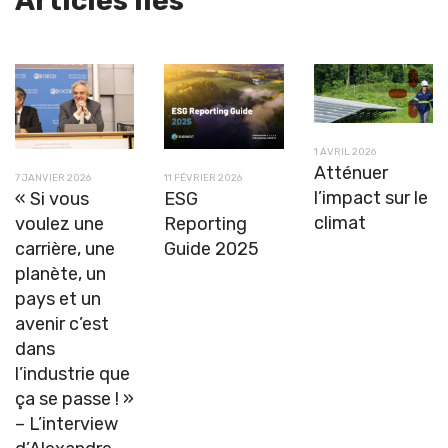
Articles liés
1 AVRIL 2026
Atténuer
7 JANVIER 2026
11 FÉVRIER 2026
l’impact sur le
« Si vous
ESG
climat
voulez une
Reporting
carrière, une
Guide 2025
planète, un
pays et un
avenir c’est
dans
l’industrie que
ça se passe ! »
– L’interview