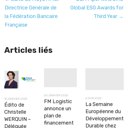
Directrice Générale de
Global ESG Awards for
la Fédération Bancaire
Third Year →
Française
Articles liés
20 JANVIER 2025
6 JUIN 2025
15 JANVIER 2025
FM Logistic
La Semaine
Édito de
annonce un
Européenne du
Christelle
plan de
Développement
WERQUIN –
financement
Durable chez
Déléguée