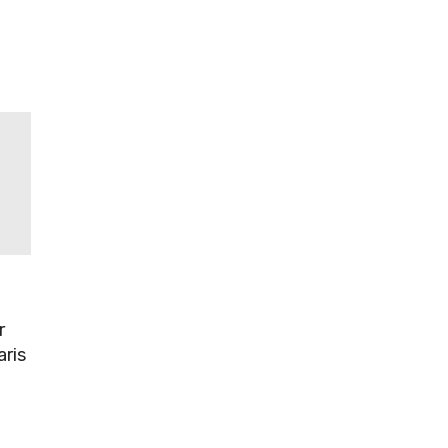
r
aris