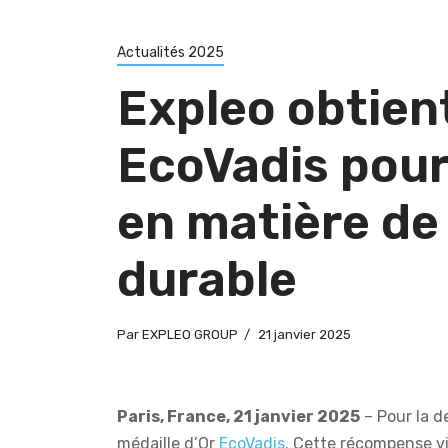
Actualités 2025
Expleo obtient
EcoVadis pou
en matière d
durable
Par
EXPLEO GROUP
21 janvier 2025
Paris, France, 21 janvier 2025
– Pour la d
médaille d’Or
EcoVadis
. Cette récompense vi