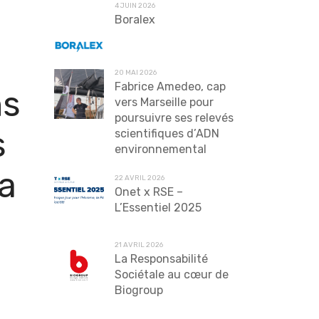
4 JUIN 2026
Boralex
20 MAI 2026
Fabrice Amedeo, cap
s
vers Marseille pour
poursuivre ses relevés
s
scientifiques d’ADN
environnemental
la
22 AVRIL 2026
Onet x RSE –
L’Essentiel 2025
21 AVRIL 2026
La Responsabilité
Sociétale au cœur de
Biogroup