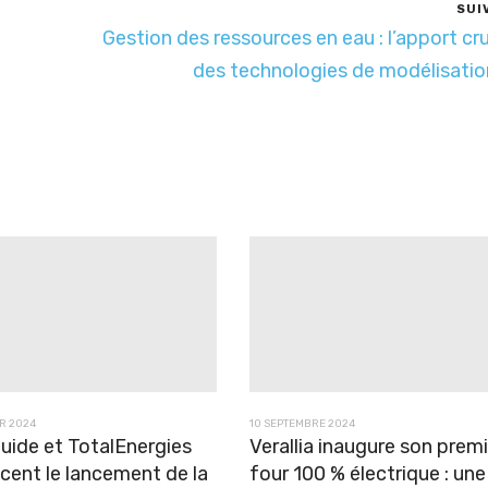
SUI
Gestion des ressources en eau : l’apport cru
des technologies de modélisati
R 2024
10 SEPTEMBRE 2024
quide et TotalEnergies
Verallia inaugure son premi
cent le lancement de la
four 100 % électrique : une