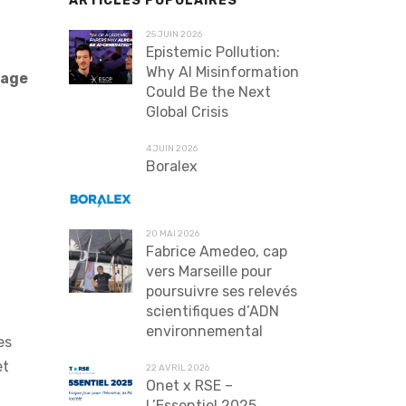
ARTICLES POPULAIRES
25 JUIN 2026
Epistemic Pollution:
Why AI Misinformation
gage
Could Be the Next
Global Crisis
4 JUIN 2026
Boralex
20 MAI 2026
Fabrice Amedeo, cap
vers Marseille pour
poursuivre ses relevés
scientifiques d’ADN
environnemental
es
et
22 AVRIL 2026
Onet x RSE –
L’Essentiel 2025