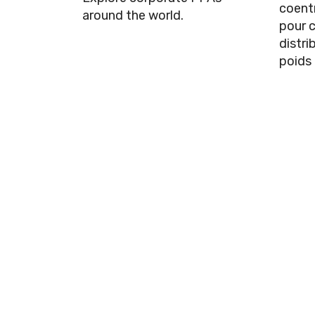
coent
around the world.
pour c
distri
poids